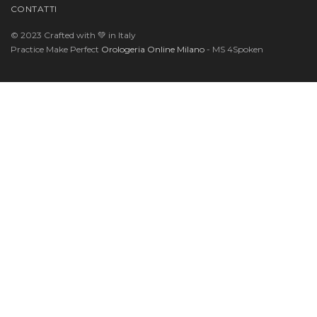
CONTATTI
© 2023 Crafted with 💚 in Italy
Practice Make Perfect
Orologeria Online Milano
- MS 4Spoken