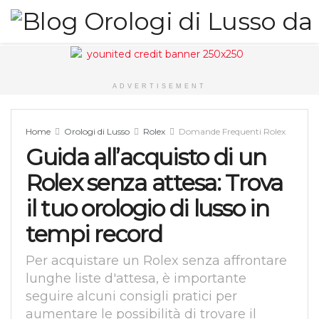
ADVERTISEMENT
Home
Orologi di Lusso
Rolex
Domande Frequenti Rolex
Guida all’acquisto di un
Rolex senza attesa: Trova
il tuo orologio di lusso in
tempi record
Per acquistare un Rolex senza affrontare
lunghe liste d'attesa, è importante
seguire alcuni consigli pratici per
aumentare le possibilità di trovare il