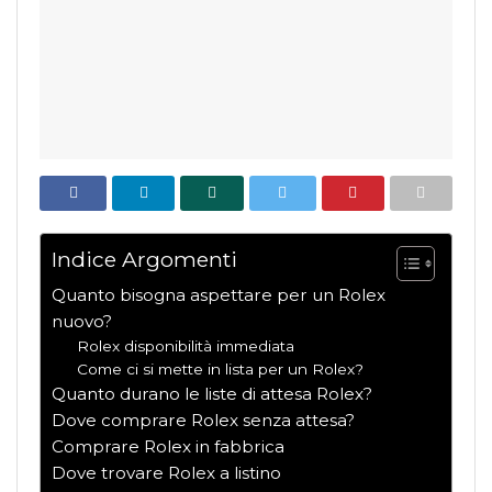
Indice Argomenti
Quanto bisogna aspettare per un Rolex
nuovo?
Rolex disponibilità immediata
Come ci si mette in lista per un Rolex?
Quanto durano le liste di attesa Rolex?
Dove comprare Rolex senza attesa?
Comprare Rolex in fabbrica
Dove trovare Rolex a listino