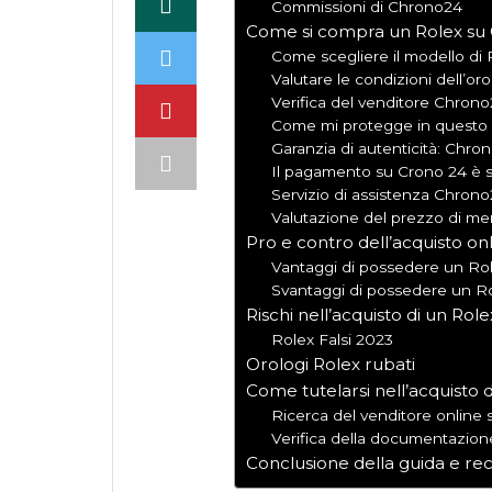
Commissioni di Chrono24
Come si compra un Rolex su
Come scegliere il modello di
Valutare le condizioni dell’or
Verifica del venditore Chron
Come mi protegge in questo
Garanzia di autenticità: Chron
Il pagamento su Crono 24 è s
Servizio di assistenza Chron
Valutazione del prezzo di mer
Pro e contro dell’acquisto on
Vantaggi di possedere un Ro
Svantaggi di possedere un Ro
Rischi nell’acquisto di un Role
Rolex Falsi 2023
Orologi Rolex rubati
Come tutelarsi nell’acquisto
Ricerca del venditore online
Verifica della documentazio
Conclusione della guida e r