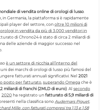
ondiale di vendita online di orologi di lusso
.
 in Germania, la piattaforma si è rapidamente
pali player del settore, con
oltre 10 milioni di
orologi in vendita da più di 3.000 venditori in
atturato di Chrono24 è stato di circa 2 miliardi di
a delle aziende di maggior successo nel
o.
usso
è un settore di nicchia all’interno del
lcuni dei marchi di orologi di lusso più famosi del
gere fatturati annuali significativi. Nel
2021
mo posto per fatturato
,
superando Omega
che è
2 miliardi di franchi (2MLD di euro)
. Al
secondo
l
2020
ha registrato un
fatturato di 5,9 miliardi di
presenti nella classifica sono
Audemars Piguet,
ard Mille, con fatturati compresi tra 1,13 e 1,58