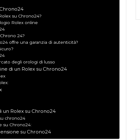
 Chrono24
 Rolex su Chrono24?
ologio Rolex online
o24
 Chrono 24?
o24 offre una garanzia di autenticità?
icuro?
o24
cato degli orologi di lusso
line di un Rolex su Chrono24
lex
lex:
x
 di un Rolex su Chrono24
 su chrono24
ne su Chrono24:
ecensione su Chrono24