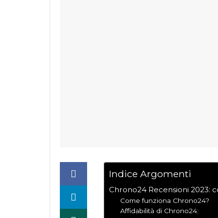
Indice Argomenti
Chrono24 Recensioni 2023: co
Come funziona Chrono24?
Affidabilità di Chrono24: