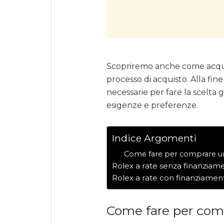
Scopriremo anche come acquis
processo di acquisto. Alla fine 
necessarie per fare la scelta 
esigenze e preferenze.
Indice Argomenti
Come fare per comprare u
Rolex a rate senza finanziam
Rolex a rate con finanziamen
Come fare per com