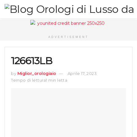
ADVERTISEMENT
126613LB
by
Miglior_orologiaio
Aprile 17, 2023
Tempo di lettura1 min letta