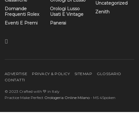
Classifiche
Orologi Di Lusso
Uncategorized
Domande
Orologi Lusso
Zenith
Frequenti Rolex
Usati E Vintage
Eventi E Premi
Panerai
ADVERTISE
PRIVACY & POLICY
SITEMAP
GLOSSARIO
CONTATTI
© 2023 Crafted with 💚 in Italy
Practice Make Perfect
Orologeria Online Milano
- MS 4Spoken