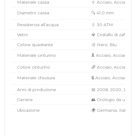
Materiale cassa
🏺 Acciaio, Acciaio/Or
Diametro cassa
🔍 41,0 mm
Resistenza all’acqua
💧 30 ATM
Vetro
💎 Cristallo di zaffiro
Colore quadrante
🎨 Nero, Blu
Materiale cinturino
🎗️ Acciaio, Acciaio/Or
Colore cinturino
🌈 Acciaio, Acciaio/Or
Materiale chiusura
🔒 Acciaio, Acciaio/Oro
Anni di produzione
📅 2008, 2020, 2021,
Genere
👥 Orologio da uomo/
Ubicazione
🌍 Germania, Italia, G