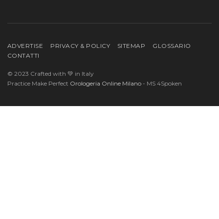
ADVERTISE
PRIVACY & POLICY
SITEMAP
GLOSSARIO
CONTATTI
© 2023 Crafted with 💚 in Italy
Practice Make Perfect
Orologeria Online Milano
- MS 4Spoken