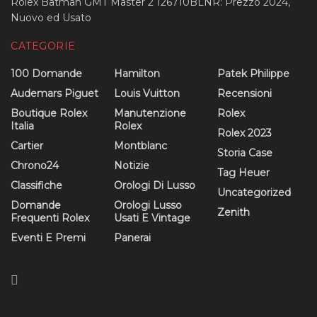
Rolex Batman GMT Master 2 126710BLNR: Prezzo 2024,
Nuovo ed Usato
CATEGORIE
100 Domande
Hamilton
Patek Philippe
Audemars Piguet
Louis Vuitton
Recensioni
Boutique Rolex
Manutenzione
Rolex
Italia
Rolex
Rolex 2023
Cartier
Montblanc
Storia Case
Chrono24
Notizie
Tag Heuer
Classifiche
Orologi Di Lusso
Uncategorized
Domande
Orologi Lusso
Zenith
Frequenti Rolex
Usati E Vintage
Eventi E Premi
Panerai