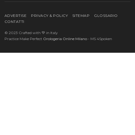
ADVERTISE
PRIVACY & POLICY
SITEMAP
GLOSSARIO
CONTATTI
© 2023 Crafted with 💚 in Italy
Practice Make Perfect
Orologeria Online Milano
- MS 4Spoken