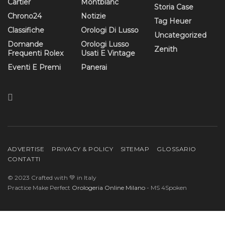
Cartier
Montblanc
Storia Case
Chrono24
Notizie
Tag Heuer
Classifiche
Orologi Di Lusso
Uncategorized
Domande
Orologi Lusso
Zenith
Frequenti Rolex
Usati E Vintage
Eventi E Premi
Panerai
ADVERTISE
PRIVACY & POLICY
SITEMAP
GLOSSARIO
CONTATTI
© 2023 Crafted with 💚 in Italy
Practice Make Perfect
Orologeria Online Milano
- MS 4Spoken