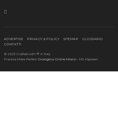
ADVERTISE
PRIVACY & POLICY
SITEMAP
GLOSSARIO
CONTATTI
© 2023 Crafted with 💚 in Italy
Practice Make Perfect
Orologeria Online Milano
- MS 4Spoken