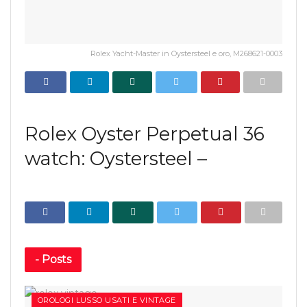
Rolex Yacht-Master in Oystersteel e oro, M268621-0003
Rolex Oyster Perpetual 36
watch: Oystersteel –
-
Posts
OROLOGI LUSSO USATI E VINTAGE