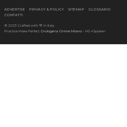
ADVERTISE
PRIVACY & POLICY
SITEMAP
GLOSSARIO
CONTATTI
© 2023 Crafted with 💚 in Italy
Practice Make Perfect
Orologeria Online Milano
- MS 4Spoken