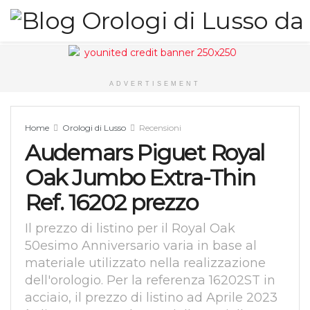
ADVERTISEMENT
Home
Orologi di Lusso
Recensioni
Audemars Piguet Royal
Oak Jumbo Extra-Thin
Ref. 16202 prezzo
Il prezzo di listino per il Royal Oak
50esimo Anniversario varia in base al
materiale utilizzato nella realizzazione
dell'orologio. Per la referenza 16202ST in
acciaio, il prezzo di listino ad Aprile 2023