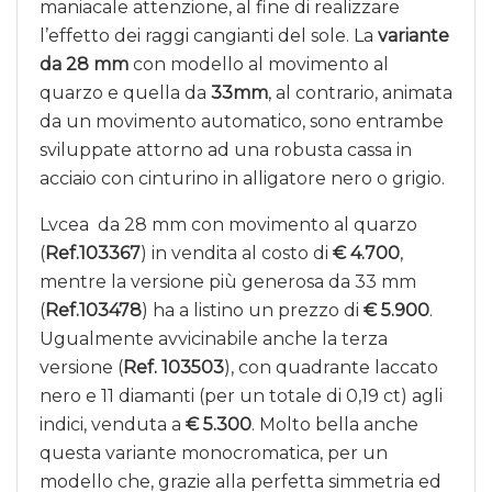
maniacale attenzione, al fine di realizzare
l’effetto dei raggi cangianti del sole. La
variante
da 28 mm
con modello al movimento al
quarzo e quella da
33mm
, al contrario, animata
da un movimento automatico, sono entrambe
sviluppate attorno ad una robusta cassa in
acciaio con cinturino in alligatore nero o grigio.
Lvcea da 28 mm con movimento al quarzo
(
Ref.103367
) in vendita al costo di
€ 4.700
,
mentre la versione più generosa da 33 mm
(
Ref.103478
) ha a listino un prezzo di
€ 5.900
.
Ugualmente avvicinabile anche la terza
versione (
Ref. 103503
), con quadrante laccato
nero e 11 diamanti (per un totale di 0,19 ct) agli
indici, venduta a
€ 5.300
. Molto bella anche
questa variante monocromatica, per un
modello che, grazie alla perfetta simmetria ed