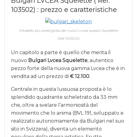
Bulgari LVCEA Squelette ( Ref.
103502) : prezzo e caratteristiche
(Modello più prestigioso dei nuovi Lvcea questo Squelette
(Ref.103502)
Un capitolo a parte è quello che merita il
nuovo
Bulgari Lvcea Squelette
, autentico
pezzo forte della nuova gamma Lvcea che è in
vendita ad un prezzo di
€ 12.100
.
Centrale in questa lussuosa proposta è lo
splendido quadrante scheletrato da 33 mm
che, oltre a svelare l’armoniosità del
movimento che lo anima (BVL 191, sviluppato e
realizzato autonomamente da Bulgari nel suo
sito in Svizzera), diventa un elemento
peculiare della stessa estetica. Frutto