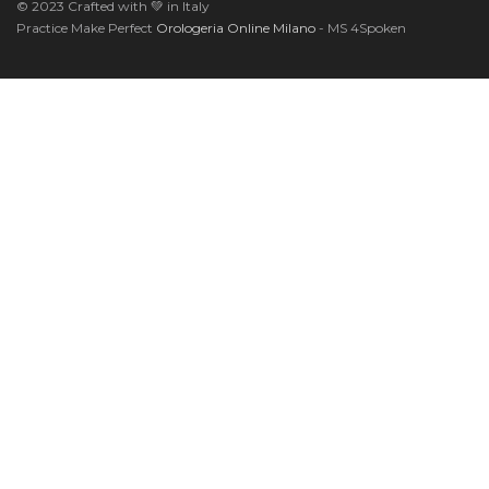
© 2023 Crafted with 💚 in Italy
Practice Make Perfect
Orologeria Online Milano
- MS 4Spoken