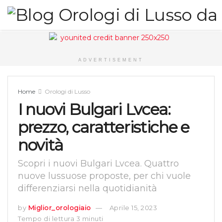
ADVERTISEMENT
Home
Orologi di Lusso
I nuovi Bulgari Lvcea:
prezzo, caratteristiche e
novità
Scopri i nuovi Bulgari Lvcea. Quattro
nuove lussuose proposte, per chi vuole
differenziarsi nella quotidianità
by
Miglior_orologiaio
Aprile 15, 2023
Tempo di lettura 3 minuti