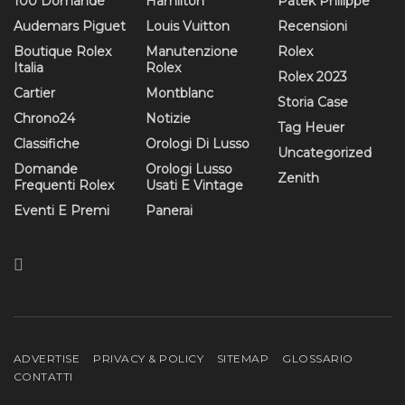
100 Domande
Hamilton
Patek Philippe
Audemars Piguet
Louis Vuitton
Recensioni
Boutique Rolex
Manutenzione
Rolex
Italia
Rolex
Rolex 2023
Cartier
Montblanc
Storia Case
Chrono24
Notizie
Tag Heuer
Classifiche
Orologi Di Lusso
Uncategorized
Domande
Orologi Lusso
Zenith
Frequenti Rolex
Usati E Vintage
Eventi E Premi
Panerai
ADVERTISE
PRIVACY & POLICY
SITEMAP
GLOSSARIO
CONTATTI