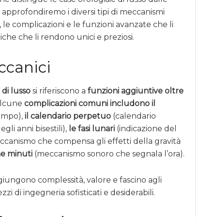
, approfondiremo i diversi tipi di meccanismi
o, le complicazioni e le funzioni avanzate che li
tiche che li rendono unici e preziosi.
canici
 di lusso
si riferiscono a
funzioni aggiuntive oltre
Alcune
complicazioni comuni includono il
empo),
il calendario perpetuo
(calendario
li anni bisestili),
le fasi lunari
(indicazione del
canismo che compensa gli effetti della gravità
ne minuti
(meccanismo sonoro che segnala l’ora).
iungono complessità, valore e fascino agli
zi di ingegneria sofisticati e desiderabili.