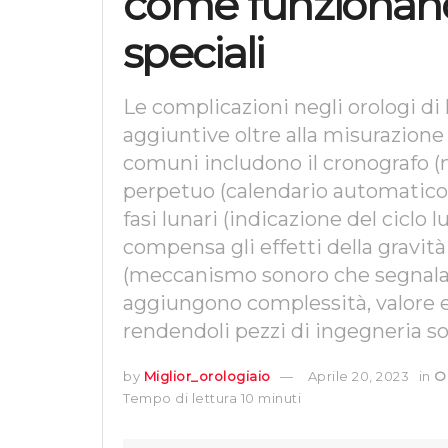
come funzionano 
speciali
Le complicazioni negli orologi di 
aggiuntive oltre alla misurazion
comuni includono il cronografo (m
perpetuo (calendario automatico c
fasi lunari (indicazione del ciclo
compensa gli effetti della gravit
(meccanismo sonoro che segnala l
aggiungono complessità, valore e f
rendendoli pezzi di ingegneria sof
by
Miglior_orologiaio
Aprile 20, 2023
in
O
Tempo di lettura 10 minuti