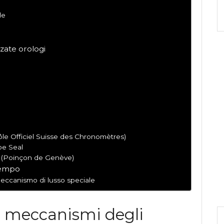
le
zate orologi
ôle Officiel Suisse des Chronomètres)
pe Seal
l (Poinçon de Genève)
tempo
eccanismo di lusso speciale
i meccanismi degli