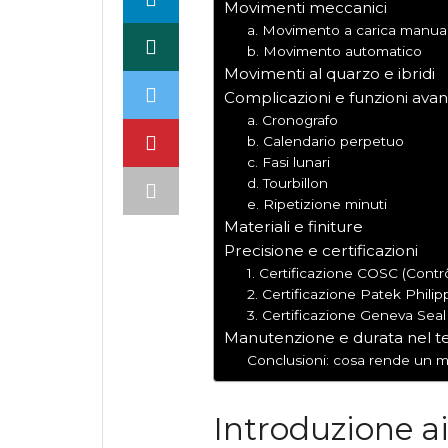
Movimenti meccanici
a. Movimento a carica manua
b. Movimento automatico
Movimenti al quarzo e ibridi
Complicazioni e funzioni avan
a. Cronografo
b. Calendario perpetuo
c. Fasi lunari
d. Tourbillon
e. Ripetizione minuti
Materiali e finiture
Precisione e certificazioni
1. Certificazione COSC (Contr
2. Certificazione Patek Philip
3. Certificazione Geneva Sea
Manutenzione e durata nel 
Conclusioni: cosa rende un m
Introduzione a