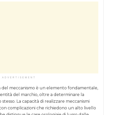
ADVERTISEMENT
celta del meccanismo è un elemento fondamentale,
’identità del marchio, oltre a determinare la
io stesso. La capacità di realizzare meccanismi
o con complicazioni che richiedono un alto livello
che distingue le case orologiaie di lusso dalle