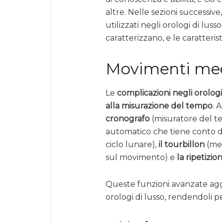
altre. Nelle sezioni successive
utilizzati negli orologi di luss
caratterizzano, e le caratteris
Movimenti mec
Le
complicazioni negli orologi
alla misurazione del tempo
. 
cronografo
(misuratore del t
automatico che tiene conto deg
ciclo lunare),
il tourbillon
(mec
sul movimento) e
la ripetizio
Queste funzioni avanzate agg
orologi di lusso, rendendoli pez