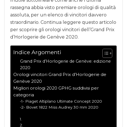
Inutile sottolineare come anche l’ultima
rassegna abbia visto premiare orologi di qualità
assoluta, per un elenco di vincitori davvero
straordinario. Continua leggere questo articolo
per scoprire gli orologi vincitori dell’Grand Prix
d’Horlogerie de Genève 2020.
Indice Argomenti
Grand Prix d’Horlogerie de Genève: edizione
2020
Orologi vincitori Grand Prix d’Horlogerie de
Genève 2020
Migliori orologi 2020 GPHG suddivisi per
categoria
-1- Piaget Altiplano Ultimate Concept 2020
-2- Bovet 1822 Miss Audrey 30 mm 2020
1.
2.