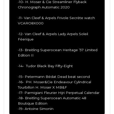
-10- H. Moser & Cie Streamliner Flyback
Chronograph Automatic 2020
-11- Van Cleef & Arpels Frivole Secrète watch
VCARO8X000
-12- Van Cleef & Arpels Lady Arpels Soleil
Féerique
-13- Breitling Superocean Heritage ’57 Limited
Edition II
-14- Tudor Black Bay Fifty-Eight
-15- Petermann Bédat Dead beat second
-16- PH. Moser&Cie Endeavour Cylindrical
Tourbillon H. Moser X MB&F
-17- Parmigiani Fleurier Hijri Perpetual Calendar
-18- Breitling Superocean Automatic 48
Boutique Edition
-19- Antoine Simonin