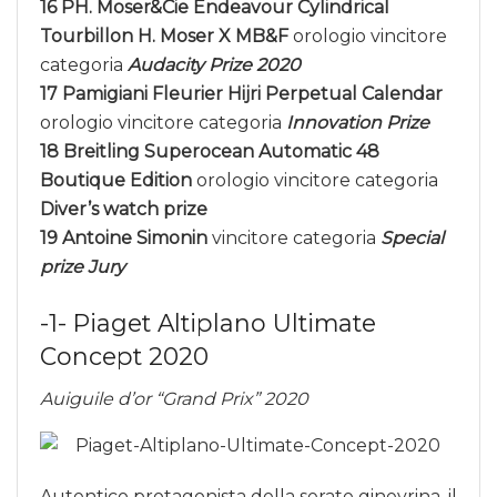
16 PH. Moser&Cie Endeavour Cylindrical
Tourbillon H. Moser X MB&F
orologio vincitore
categoria
Audacity Prize 2020
17 Pamigiani Fleurier Hijri Perpetual Calendar
orologio vincitore categoria
Innovation Prize
18 Breitling Superocean Automatic 48
Boutique Edition
orologio vincitore categoria
Diver’s watch prize
19 Antoine Simonin
vincitore categoria
Special
prize Jury
-1- Piaget Altiplano Ultimate
Concept 2020
Auiguile d’or “Grand Prix” 2020
Autentico protagonista della serate ginevrina, il