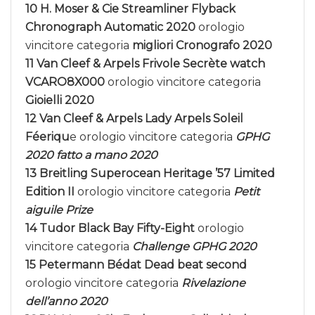
10 H. Moser & Cie Streamliner Flyback
Chronograph Automatic 2020
orologio
vincitore categoria
migliori Cronografo 2020
11
Van Cleef & Arpels Frivole Secrète watch
VCARO8X000
orologio vincitore categoria
Gioielli 2020
12 Van Cleef & Arpels Lady Arpels Soleil
Féeriqu
e orologio vincitore categoria
GPHG
2020 fatto a mano 2020
13 Breitling Superocean Heritage ’57 Limited
Edition II
orologio vincitore categoria
Petit
aiguile Prize
14 Tudor Black Bay Fifty-Eight
orologio
vincitore categoria
Challenge GPHG 2020
15 Petermann Bédat Dead beat second
orologio vincitore categoria
Rivelazione
dell’anno 2020