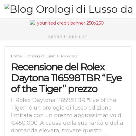
ADVERTISEMENT
Home
Orologi di Lusso
Recensioni
Recensione del Rolex
Daytona 116598TBR “Eye
of the Tiger” prezzo
Il Rolex Daytona 116598TBR "Eye of the
Tiger" è un orologio di lusso edizione
limitata con un prezzo approssimativo di
€450,000. A causa della sua rarità e della
domanda elevata, trovare questo