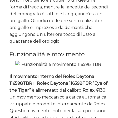
sono in oro giallo e sfoggiano un design a
forma di freccia, mentre la lancetta dei secondi
del cronografo è sottile e lunga, anch’essa in
oro giallo. Gli indici delle ore sono realizzati in
oro giallo e impreziositi da diamanti, che
aggiungono un ulteriore tocco di lusso al
quadrante dell’orologio.
Funzionalità e movimento
Il movimento interno del Rolex Daytona
116598TBR
Il
Rolex Daytona 116598TBR “Eye of
the Tiger”
è alimentato dal calibro
Rolex 4130
,
un movimento meccanico a carica automatica
sviluppato e prodotto internamente da Rolex.
Questo movimento, noto per la sua precisione,
affidabilità e resistenza agli urti, offre una