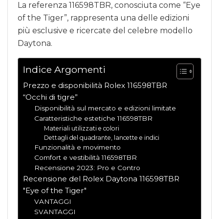
La referenza 116598TBR, conosciuta come “Eye
of the Tiger”, rappresenta una delle edizioni
più esclusive e ricercate del celebre modello
Daytona.
Indice Argomenti
Prezzo e disponibilità Rolex 116598TBR
“Occhi di tigre”
Disponibilità sul mercato e edizioni limitate
Caratteristiche estetiche 116598TBR
Materiali utilizzati e colori
Dettagli del quadrante, lancette e indici
Funzionalità e movimento
Comfort e vestibilità 116598TBR
Recensione 2023: Pro e Contro
Recensione del Rolex Daytona 116598TBR
"Eye of the Tiger"
VANTAGGI
SVANTAGGI