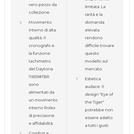
vero pezzo da
limitata: La
collezione.
rarità e la
Movimento
domanda
interno di alta
elevata
qualità: Il
rendono
cronografo e
difficile trovare
la funzione
questo
tachimetro
modello sul
del Daytona
mercato.
116598TBR
Estetica
sono
audace: Il
alimentati da
design "Eye of
un movimento
the Tiger"
interno Rolex
potrebbe non
di precisione
essere adatto
e affidabilità.
a tutti i gusti.
Comfort e