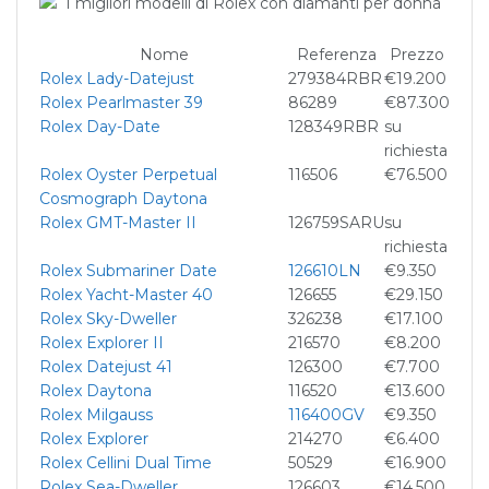
Nome
Referenza
Prezzo
Rolex Lady-Datejust
279384RBR
€19.200
Rolex Pearlmaster 39
86289
€87.300
Rolex Day-Date
128349RBR
su
richiesta
Rolex Oyster Perpetual
116506
€76.500
Cosmograph Daytona
Rolex GMT-Master II
126759SARU
su
richiesta
Rolex Submariner Date
126610LN
€9.350
Rolex Yacht-Master 40
126655
€29.150
Rolex Sky-Dweller
326238
€17.100
Rolex Explorer II
216570
€8.200
Rolex Datejust 41
126300
€7.700
Rolex Daytona
116520
€13.600
Rolex Milgauss
116400GV
€9.350
Rolex Explorer
214270
€6.400
Rolex Cellini Dual Time
50529
€16.900
Rolex Sea-Dweller
126603
€14.500