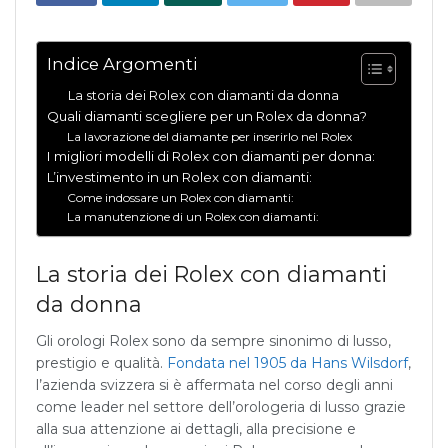
Indice Argomenti
La storia dei Rolex con diamanti da donna
Quali diamanti scegliere per un Rolex da donna?
La lavorazione del diamante per inserirlo nel Rolex
I migliori modelli di Rolex con diamanti per donna:
L’investimento in un Rolex con diamanti:
Come indossare un Rolex con diamanti:
La manutenzione di un Rolex con diamanti:
La storia dei Rolex con diamanti
da donna
Gli orologi Rolex sono da sempre sinonimo di lusso,
prestigio e qualità.
Fondata nel 1905 da Hans Wilsdorf
,
l’azienda svizzera si è affermata nel corso degli anni
come leader nel settore dell’orologeria di lusso grazie
alla sua attenzione ai dettagli, alla precisione e