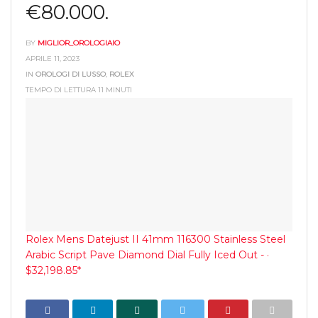
€80.000.
BY
MIGLIOR_OROLOGIAIO
APRILE 11, 2023
IN
OROLOGI DI LUSSO
,
ROLEX
TEMPO DI LETTURA 11 MINUTI
Rolex Mens Datejust II 41mm 116300 Stainless Steel
Arabic Script Pave Diamond Dial Fully Iced Out - ·
$32,198.85*