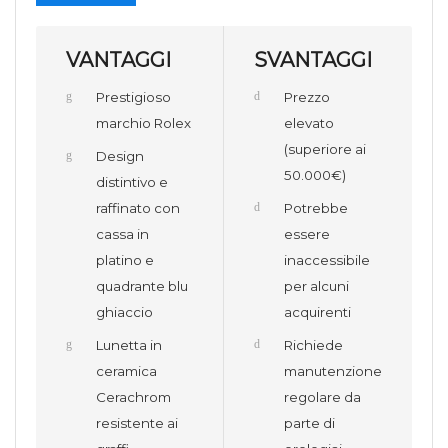
VANTAGGI
SVANTAGGI
Prestigioso
Prezzo
marchio Rolex
elevato
(superiore ai
Design
50.000€)
distintivo e
raffinato con
Potrebbe
cassa in
essere
platino e
inaccessibile
quadrante blu
per alcuni
ghiaccio
acquirenti
Lunetta in
Richiede
ceramica
manutenzione
Cerachrom
regolare da
resistente ai
parte di