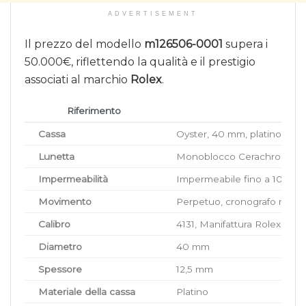
ADVERTISEMENT
Il prezzo del modello
m126506-0001
supera i
50.000€, riflettendo la qualità e il prestigio
associati al marchio
Rolex
.
Riferimento
Cassa
Oyster, 40 mm, platino
Lunetta
Monoblocco Cerachrom marr
Impermeabilità
Impermeabile fino a 100 me
Movimento
Perpetuo, cronografo mecca
Calibro
4131, Manifattura Rolex
Diametro
40 mm
Spessore
12,5 mm
Materiale della cassa
Platino