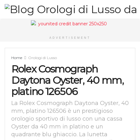
ADVERTISEMENT
Home
Orologi di Lusso
Rolex Cosmograph
Daytona Oyster, 40 mm,
platino 126506
La Rolex Cosmograph Daytona Oyster, 40
mm, platino 126506 è un prestigioso
orologio sportivo di lusso con una cassa
Oyster da 40 mm in platino e un
quadrante blu ghiaccio. La lunetta