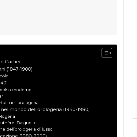
o Cartier
ni (1847-1900)
ecolo
940)
da polso moderno
er
tier nell’orologeria
r nel mondo dell’orologeria (1940-1980)
ologeria
Panthère, Baignoire
one dell’orologeria di lusso
icazione (1980-2000)