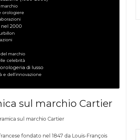
l marchio
e orologiere
aborazioni
r nel 2000
rbillon
azioni
 del marchio
lle celebrità
orologeria di lusso
tà e dell’innovazione
ca sul marchio Cartier
 francese fondato nel 1847 da Louis-François