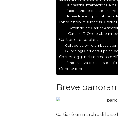
La crescita internazionale de
L’acquisizione di altre aziend
Nuove linee di prodotti e coll
Innovazioni e successi Cartie
Il Rotonde de Cartier Astrotou
Il Cartier ID One e altre innov
Cartier e le celebrità
Collaborazioni e ambasciatori
Gli orologi Cartier sul polso de
Cartier oggi nel mercato dell’
L’importanza della sostenibili
Conclusione
Breve panorami
Cartier è un marchio di lusso