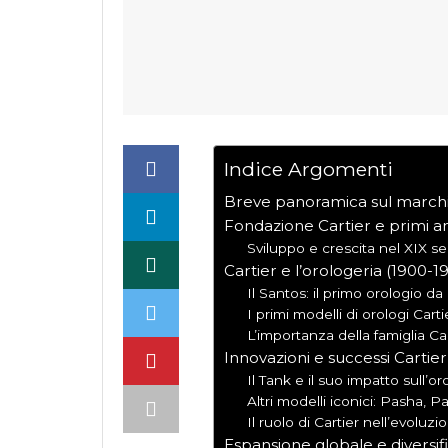
Indice Argomenti
Breve panoramica sul marchi
Fondazione Cartier e primi an
Sviluppo e crescita nel XIX s
Cartier e l’orologeria (1900-1
Il Santos: il primo orologio 
I primi modelli di orologi Carti
L’importanza della famiglia Car
Innovazioni e successi Cartie
Il Tank e il suo impatto sull’or
Altri modelli iconici: Pasha, 
Il ruolo di Cartier nell’evoluzi
Espansione globale e diversif