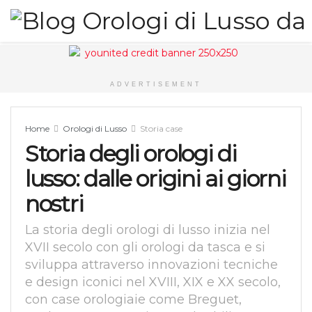
ADVERTISEMENT
Home
Orologi di Lusso
Storia case
Storia degli orologi di
lusso: dalle origini ai giorni
nostri
La storia degli orologi di lusso inizia nel
XVII secolo con gli orologi da tasca e si
sviluppa attraverso innovazioni tecniche
e design iconici nel XVIII, XIX e XX secolo,
con case orologiaie come Breguet,