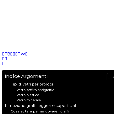
FB
TW
Indice Argomenti
Tipi di vetri per orologi
Vetro zaffiro antigraffio
Vetro plastica
Vetro minerale
Rimozione graffi leggeri e superficiali
Cosa evitare per rimuovere i graffi