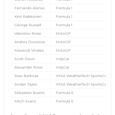
Fernando Alonso
Formula 1
Kimi Raikkonen
Formula 1
George Russell
Formula 1
Valentino Rossi
MotoGP
Andrea Dovizioso
MotoGP
Maverick Vinales
MotoGP
Scott Dixon
IndyCar
Alexander Rossi
IndyCar
Joao Barbosa
IMSA WeatherTech SportsCar Ch
Jordan Taylor
IMSA WeatherTech SportsCar Ch
Sébastien Buemi
Formula E
Mitch Evans
Formula E