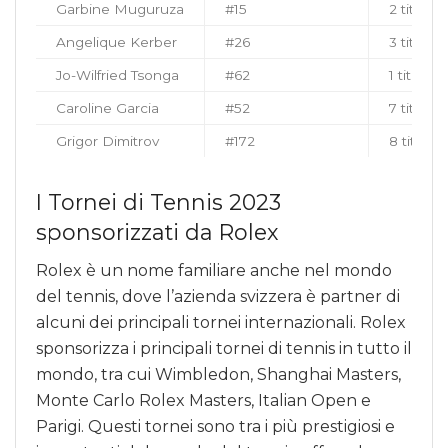
Garbine Muguruza
#15
2 titoli 
Angelique Kerber
#26
3 titoli 
Jo-Wilfried Tsonga
#62
1 titolo 
Caroline Garcia
#52
7 titoli 
Grigor Dimitrov
#172
8 titoli 
I Tornei di Tennis 2023
sponsorizzati da Rolex
Rolex è un nome familiare anche nel mondo
del tennis, dove l’azienda svizzera è partner di
alcuni dei principali tornei internazionali. Rolex
sponsorizza i principali tornei di tennis in tutto il
mondo, tra cui Wimbledon, Shanghai Masters,
Monte Carlo Rolex Masters, Italian Open e
Parigi. Questi tornei sono tra i più prestigiosi e