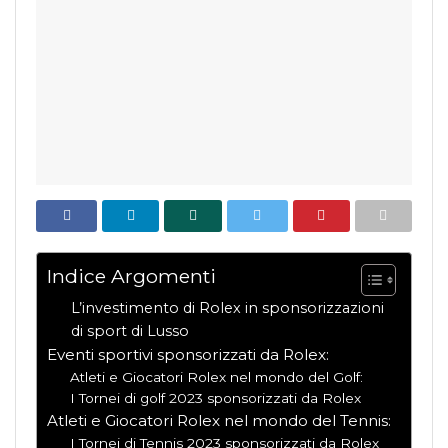
Indice Argomenti
L’investimento di Rolex in sponsorizzazioni
di sport di Lusso
Eventi sportivi sponsorizzati da Rolex:
Atleti e Giocatori Rolex nel mondo del Golf:
I Tornei di golf 2023 sponsorizzati da Rolex
Atleti e Giocatori Rolex nel mondo del Tennis:
I Tornei di Tennis 2023 sponsorizzati da Rolex