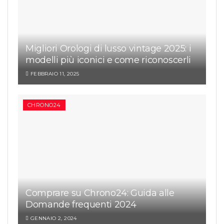
Migliori Orologi di lusso vintage 2025: i
modelli più iconici e come riconoscerli
FEBBRAIO 11, 2025
CHRONO24
Comprare su Chrono24: Guida alle
Domande frequenti 2024
GENNAIO 2, 2024