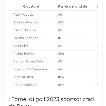
Giocatore
Ranking mondiale
Monte
Tiger Woods
#6
$120,
Brooks Koepka
#12
$30,5
Justin Thomas
#3
$35,5
Dustin Johnson
#1
$73,8
Jon Rahm
#2
$28,5
Rickie Fowler
#64
$41,8
Xander Schauffele
#5
$23,9
Bryson DeChambeau
#4
$26,8
Matt Kuchar
#55
$54,9
Phil Mickelson
#87
$93,7
I Tornei di golf 2023 sponsorizzati