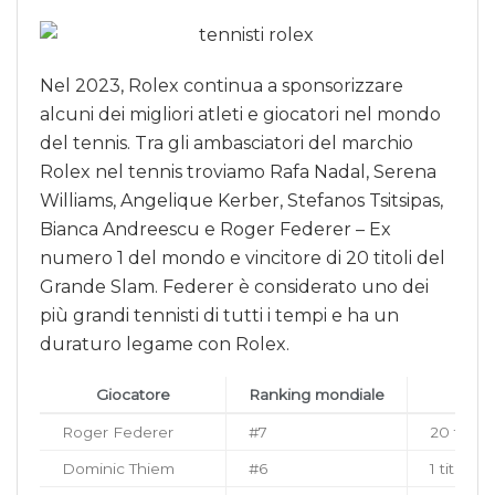
Nel 2023, Rolex continua a sponsorizzare
alcuni dei migliori atleti e giocatori nel mondo
del tennis. Tra gli ambasciatori del marchio
Rolex nel tennis troviamo Rafa Nadal, Serena
Williams, Angelique Kerber, Stefanos Tsitsipas,
Bianca Andreescu e Roger Federer – Ex
numero 1 del mondo e vincitore di 20 titoli del
Grande Slam. Federer è considerato uno dei
più grandi tennisti di tutti i tempi e ha un
duraturo legame con Rolex.
Giocatore
Ranking mondiale
Roger Federer
#7
20 titoli
Dominic Thiem
#6
1 titolo 