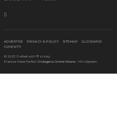
ADVERTISE
PRIVACY & POLICY
SITEMAP
GLOSSARIO
CONTATTI
© 2023 Crafted with 💚 in Italy
Practice Make Perfect
Orologeria Online Milano
- MS 4Spoken