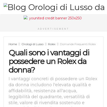
ADVERTISEMENT
Home
Orologi di Lusso
Rolex
Domande Frequenti Rolex
Quali sono i vantaggi di
possedere un Rolex da
donna?
I vantaggi concreti di possedere un Rolex
da donna includono l'elevata qualità e
affidabilità, resistenza all'acqua,
leggibilità del quadrante, versatilità di
stile, valore di rivendita sostenuto e