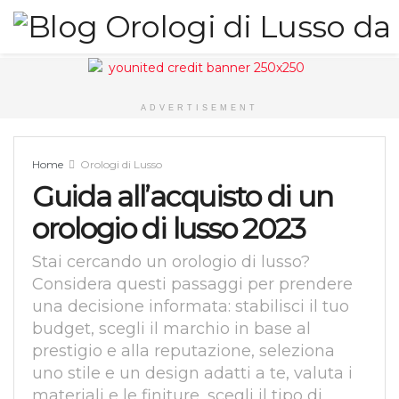
ADVERTISEMENT
Home
Orologi di Lusso
Guida all’acquisto di un
orologio di lusso 2023
Stai cercando un orologio di lusso?
Considera questi passaggi per prendere
una decisione informata: stabilisci il tuo
budget, scegli il marchio in base al
prestigio e alla reputazione, seleziona
uno stile e un design adatti a te, valuta i
materiali e le finiture, scegli il tipo di