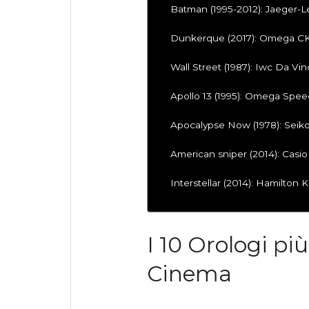
Batman (1995-2012): Jaeger-L
Dunkerque (2017): Omega C
Wall Street (1987): Iwc Da Vi
Apollo 13 (1995): Omega Spe
Apocalypse Now (1978): Seik
American sniper (2014): Ca
Interstellar (2014): Hamilton 
I 10 Orologi più
Cinema