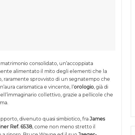
 matrimonio consolidato, un’accoppiata
nte alimentato il mito degli elementi che la
o, raramente sprovvisto di un segnatempo che
n’aura carismatica e vincente, l’
orologio
, già di
ell’immaginario collettivo, grazie a pellicole che
ema.
apporto, divenuto quasi simbiotico, fra
James
ner Ref. 6538
, come non meno stretto il
o a riposo, Bruce Wayne ed il suo
Jaeger-