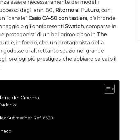
enza essere necessariamente dei modelli
uccesso degli anni 80′,
Ritorno al Futuro
, con
 un “banale”
Casio CA-50 con tastiera
, d’altronde
sonaggio o gli onnipresenti
Swatch
, comparse in
e protagonisti di un bel primo piano in
The
urale, in fondo, che un protagonista della
, non godesse di altrettanto spazio nel grande
li orologi più prestigiosi che abbiano calcato il
o
Storia del Cinema
Evidenza
olex Submariner Ref. 6538
onaco