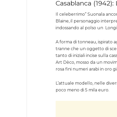
Casablanca (1942):
Il celeberrimo” Suonala ancor
Blaine, il personaggio inter
indossando al polso un Longi
A forma di tonneau, ispirato ag
tranne che un oggetto di scena
tanto di iniziali incise sulla c
Art Dèco, mosso da un movime
rosa fini numeri arabi in oro gi
L’attuale modello, nelle divers
poco meno di 5 mila euro.