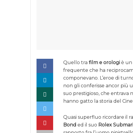
Quello tra
film e orologi
è un
frequente che ha reciprocame
componevano. L’eroe di turn
non gli conferisse ancor più u
suo prestigioso, che entrava n
hanno gatto la storia del Cin
Quasi superfluo ricordare il r
Bond
ed il suo
Rolex Submari
rapporto fra l’uomo pipistrell