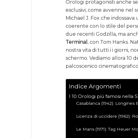
Orologi protagonisti anche s
esclusivi, come avvenne nel s
Michael J. Fox che indossava
coerente con lo stile del per
due recenti Godzilla, ma anch
Terminal
, con Tom Hanks. Nat
nostra vita di tutti i i giorni
schermo. Vediamo allora 10 deg
palcoscenico cinematografic
Indice Argomenti
I 10 Orologi più famosi nella 
Casablanca (1942): Longines 
Licenza di uccidere (1962): R
Le Mans (1971): Tag Heuer M