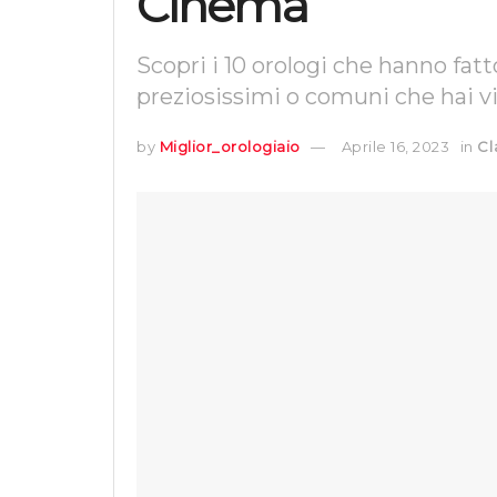
Cinema
Scopri i 10 orologi che hanno fatt
preziosissimi o comuni che hai vis
by
Miglior_orologiaio
Aprile 16, 2023
in
Cl