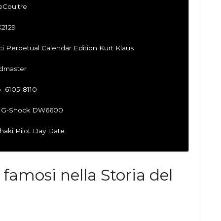
eCoultre
K2129
nci Perpetual Calendar Edition Kurt Klaus
edmaster
o 6105-8110
sio G-Shock DW6600
Khaki Pilot Day Date
 famosi nella Storia del