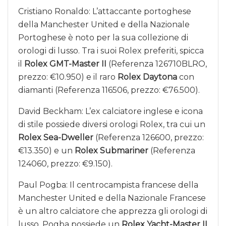
Cristiano Ronaldo: L’attaccante portoghese
della Manchester United e della Nazionale
Portoghese è noto per la sua collezione di
orologi di lusso. Tra i suoi Rolex preferiti, spicca
il
Rolex GMT-Master II
(Referenza 126710BLRO,
prezzo: €10.950) e il raro
Rolex Daytona
con
diamanti (Referenza 116506, prezzo: €76.500).
David Beckham: L’ex calciatore inglese e icona
di stile possiede diversi orologi Rolex, tra cui un
Rolex Sea-Dweller
(Referenza 126600, prezzo:
€13.350) e un
Rolex Submariner
(Referenza
124060, prezzo: €9.150).
Paul Pogba: Il centrocampista francese della
Manchester United e della Nazionale Francese
è un altro calciatore che apprezza gli orologi di
lusso. Pogba possiede un
Rolex Yacht-Master II