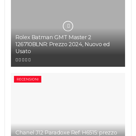
Rolex Batman GMT Master 2
126710BLNR: Prezzo 2024, Nuovo ed
Usato
RECENSIONI
Chanel J12 Paradoxe Ref. H6515: prezzo