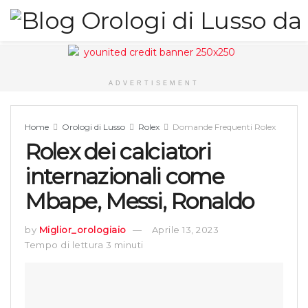
ADVERTISEMENT
Home
Orologi di Lusso
Rolex
Domande Frequenti Rolex
Rolex dei calciatori
internazionali come
Mbape, Messi, Ronaldo
by
Miglior_orologiaio
Aprile 13, 2023
Tempo di lettura 3 minuti