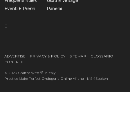
Frequenti Rolex
Usati E Vintage
Eventi E Premi
Panerai
ADVERTISE
PRIVACY & POLICY
SITEMAP
GLOSSARIO
CONTATTI
© 2023 Crafted with 💚 in Italy
Practice Make Perfect
Orologeria Online Milano
- MS 4Spoken