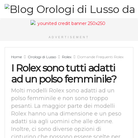
ADVERTISEMENT
Home
Orologi di Lusso
Rolex
Domande Frequenti Rolex
I Rolex sono tutti adatti
ad un polso femminile?
Molti modelli Rolex sono adatti ad un
polso femminile e non sono troppo
pesanti. La maggior parte dei modelli
Rolex hanno una dimensione e un peso
adatti sia agli uomini che alle donne.
Inoltre, ci sono diverse opzioni di
cinturino che possono essere scelte per