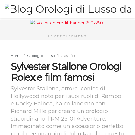
ADVERTISEMENT
Home
Orologi di Lusso
Classifiche
Sylvester Stallone Orologi
Rolex e film famosi
Sylvester Stallone, attore iconico di
Hollywood noto per i suoi ruoli di Rambo
e Rocky Balboa, ha collaborato con
Richard Mille per creare un orologio
straordinario, l'RM 25-01 Adventure.
Immaginato come un accessorio perfetto
per il personaggio di John Rambo, questo