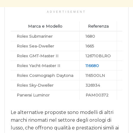
ADVERTISEMENT
Marca e Modello
Referenza
Rolex Submariner
1680
Subma
Rolex Sea-Dweller
1665
Orol
Rolex GMT-Master II
126710BLRO
Mode
Rolex Yacht-Master II
116680
Orol
Rolex Cosmograph Daytona
116500LN
Cron
Rolex Sky-Dweller
326934
Orol
Panerai Luminor
PAM00372
Stall
Le alternative proposte sono modelli di altri
marchi rinomati nel settore degli orologi di
lusso, che offrono qualità e prestazioni simili ai